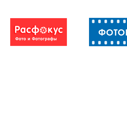
Неповторимая
красота
классического
ар...