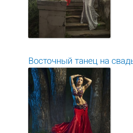
Восточный танец на свад
Неповторимая красота
классического ар...