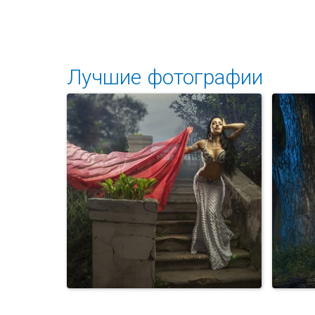
Лучшие фотографии
Арабский танец на свадьбе