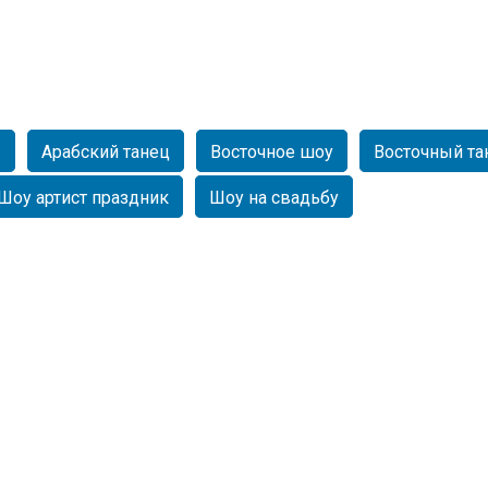
ы
Арабский танец
Восточное шоу
Восточный та
Шоу артист праздник
Шоу на свадьбу