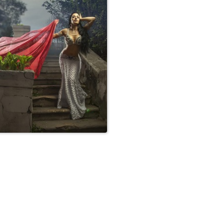
Неповторимая красота
классического ар...
Неповторимая красота